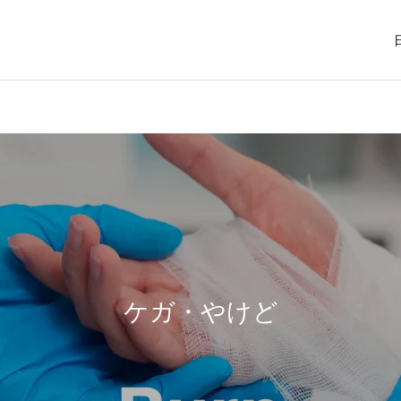
掌蹠膿疱症
天六の皮膚科
学術活動
学術活動
人工神経、米国FDAで製造
第136回関西形成外科学会
販売許可取得後、米国で販
学術集会の会長-石川先生
ケガ・やけど
湿疹
粉瘤（アテロー
売中 当院所属の鈴木医師
が当院で診察
が25年間開発