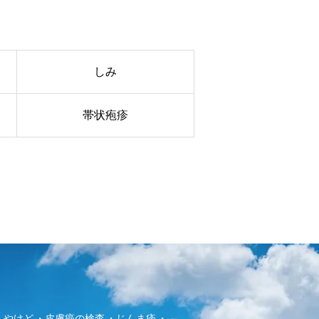
しみ
帯状疱疹
・やけど
皮膚癌の検査
じんま疹