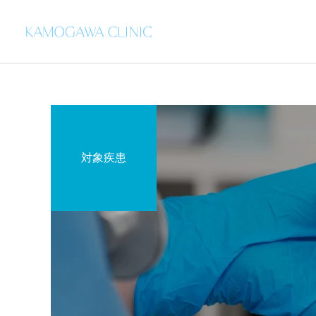
対象疾患
乾癬
歴史
治療情報
京都四条河原町より移転し
ボトックス（アラガン社
ました 大阪市北区天神橋
製・韓国製）
ボトックス注射
筋六丁目での診療は平成２
３年４月１日より開始して
います