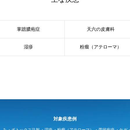
掌蹠膿疱症
天六の皮膚科
湿疹
粉瘤（アテローマ）
対象疾患例
しみ
ボトックス注射
湿疹
粉瘤（アテローマ）
帯状疱疹
ケガ