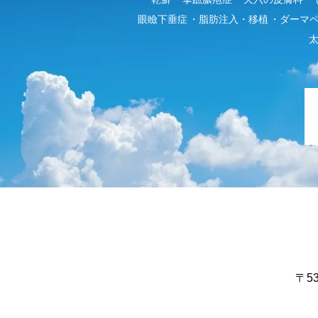
眼瞼下垂症
脂肪注入・移植
ダーマ
〒5