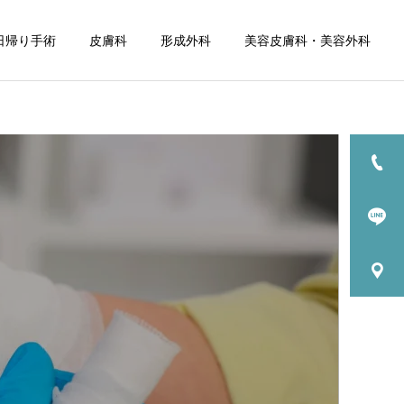
日帰り手術
皮膚科
形成外科
美容皮膚科・美容外科
詳細を見る
しみ
治療情報
治療情報
ﾀﾞｰﾏﾍﾟﾝ 4
陥入爪 / 巻き爪について
マ）
帯状疱疹