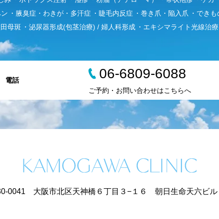
ペン
腋臭症・わきが・多汗症
睫毛内反症
巻き爪・陥入爪
できも
太田母斑
泌尿器形成(包茎治療) / 婦人科形成
エキシマライト光線治療
06-6809-6088
電話
ご予約・お問い合わせはこちらへ
30-0041 大阪市北区天神橋６丁目３−１６ 朝日生命天六ビル