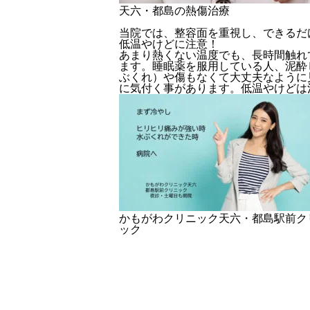
天六・都島の熱傷治療
当院では、整容面を重視し、できるだ
低温やけどに注意！
あまり熱くない温度でも、長時間触れ
ます。睡眠薬を服用している人、泥酔
ぶくれ）や傷もなくて大丈夫なように
に気付く事があります。低温やけどは
かもがわクリニック天六・都島駅前ク
ック