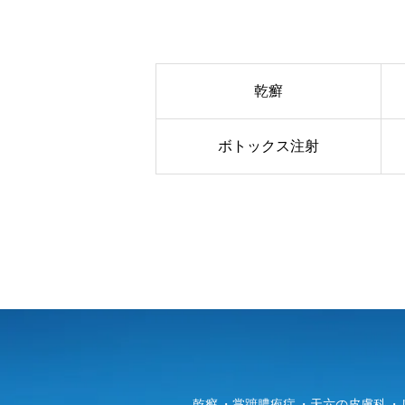
乾癬
ボトックス注射
乾癬
掌蹠膿疱症
天六の皮膚科