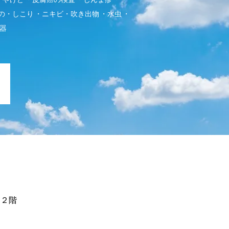
の・しこり
ニキビ・吹き出物
水虫
器
 ２階