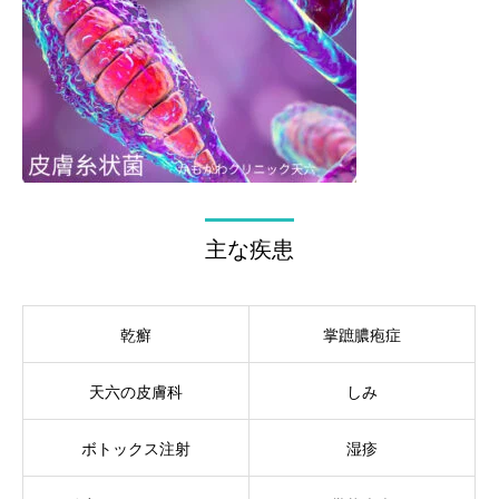
主な疾患
乾癬
掌蹠膿疱症
天六の皮膚科
しみ
ボトックス注射
湿疹