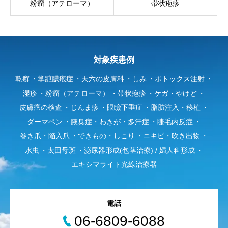
粉瘤（アテローマ）
帯状疱疹
対象疾患例
乾癬
掌蹠膿疱症
天六の皮膚科
しみ
ボトックス注射
湿疹
粉瘤（アテローマ）
帯状疱疹
ケガ・やけど
皮膚癌の検査
じんま疹
眼瞼下垂症
脂肪注入・移植
ダーマペン
腋臭症・わきが・多汗症
睫毛内反症
巻き爪・陥入爪
できもの・しこり
ニキビ・吹き出物
水虫
太田母斑
泌尿器形成(包茎治療) / 婦人科形成
エキシマライト光線治療器
電話
06-6809-6088