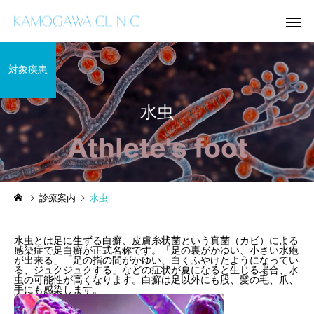
対象疾患
水虫
乾癬
掌蹠膿疱症
治療情報
学術活動
診療案内
水虫
ボトックス（アラガン社
人工神経、米国FDAで
製・韓国製）
販売許可取得後、米国
水虫とは足に生ずる白癬、皮膚糸状菌という真菌（カビ）による
ボトックス注射
湿疹
感染症で足白癬が正式名称です。「足の裏がかゆい、小さい水疱
売中 当院所属の鈴木
が出来る」「足の指の間がかゆい、白くふやけたようになってい
る、ジュクジュクする」などの症状が夏になると生じる場合、水
が25年間開発
虫の可能性が高くなります。白癬は足以外にも股、髪の毛、爪、
手にも感染します。