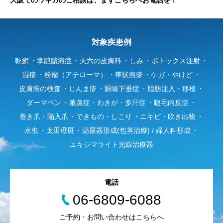
大阪でのワキガのご相談は、まずこちらへお電話を！
対象疾患例
乾癬
掌蹠膿疱症
天六の皮膚科
しみ
ボトックス注射
湿疹
粉瘤（アテローマ）
帯状疱疹
ケガ・やけど
皮膚癌の検査
じんま疹
眼瞼下垂症
脂肪注入・移植
ダーマペン
腋臭症・わきが・多汗症
睫毛内反症
巻き爪・陥入爪
できもの・しこり
ニキビ・吹き出物
水虫
太田母斑
泌尿器形成(包茎治療) / 婦人科形成
エキシマライト光線治療器
電話
06-6809-6088
ご予約・お問い合わせはこちらへ