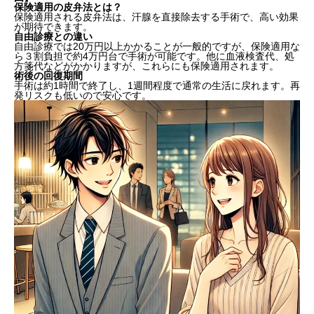
保険適用の皮弁法とは？
保険適用される皮弁法は、汗腺を直接除去する手術で、高い効果
が期待できます。
自由診療との違い
自由診療では20万円以上かかることが一般的ですが、保険適用な
ら３割負担で約4万円台で手術が可能です。他に血液検査代、処
方箋代などがかかりますが、これらにも保険適用されます。
術後の回復期間
手術は約1時間で終了し、1週間程度で通常の生活に戻れます。再
発リスクも低いので安心です。