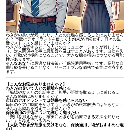
わきがの臭いが気になり、人との距離を感じることはありません
か？ 市販のデオドラントを使っても効果が持続せず、日々の生
活でストレスを感じていませんか？
わきがを放置すると、他人とのコミュニケーションが難しくな
り、対人関係や仕事に悪影響を及ぼすことがあります。自信を失
い、行動が消極的になることで、大きな機会損失につながる可能
性があります。
そんなあなたに最適な解決策が「保険適用手術」です。高額な自
由診療を受けることなく、リーズナブルな価格で確実に治療でき
ます。
【こんなお悩みありませんか？】
わきがの臭いで人との距離を感じる
「職場や友人との会話中に、相手が距離を取るように感じる…」
そんな経験はありませんか？
市販のデオドラントでは効果を感じられない
毎日のケアに時間をかけても、わきがの根本解決には至らない…
そんなお悩みを抱えていませんか？
保険適用の手術について詳しく知りたい
「費用を抑えながら、確実にわきがを治療できる方法を知りた
い！」と考えている方へ。
【大阪でわきが治療を受けるなら、保険適用手術がおすすめな理
由】