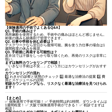
【保険適用の手術でよくあるQ&A】
Q1. 手術の痛みは？
局所麻酔を使用するため、手術中の痛みはほとんど感じません。
術後の痛みも鎮痛剤で管理できます。
Q2. 仕事や学校を休む必要は？
デスクワークなら翌日から復帰可能。腕を使う力仕事の場合は1
週間程度の休みを推奨。
Q3. 手術後に再発する可能性は？
皮弁法では汗腺をしっかり取り除くため、再発のリスクは非常に
低い。
まずは無料カウンセリングで相談！
「いきなり手術は不安…」という方にはカウンセリングがおすす
め！
カウンセリングの流れ
1️⃣ わきがの診察と状態のチェック 2️⃣ 最適な治療法の提案 3️⃣ 費
用とスケジュールの説明
初診カウンセリングなら、リスクなく最適な治療法を見つけられ
ます！
【まとめ】
✅ 保険適用で手術可能！ ✅ 手術時間は約1時間、ダウンタイムは
1週間程度！ ✅ 大阪で保険適用手術ができる！ ✅ 初診でまずは
相談！