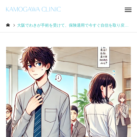
大阪でわきが手術を受けて、保険適用で今すぐ自信を取り戻そう！
乾癬
掌蹠膿疱症
治療情報
学術活動
ボトックス（アラガン社
人工神経、米国FDAで
製・韓国製）
販売許可取得後、米国
ボトックス注射
湿疹
売中 当院所属の鈴木
が25年間開発