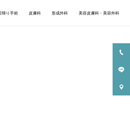
日帰り手術
皮膚科
形成外科
美容皮膚科・美容外科
詳細を見る
しみ
治療情報
治療情報
ﾀﾞｰﾏﾍﾟﾝ 4
陥入爪 / 巻き爪について
マ）
帯状疱疹