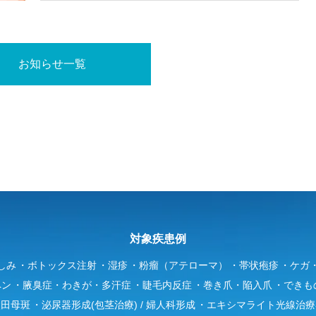
お知らせ一覧
対象疾患例
しみ
ボトックス注射
湿疹
粉瘤（アテローマ）
帯状疱疹
ケガ
ペン
腋臭症・わきが・多汗症
睫毛内反症
巻き爪・陥入爪
できも
太田母斑
泌尿器形成(包茎治療) / 婦人科形成
エキシマライト光線治療