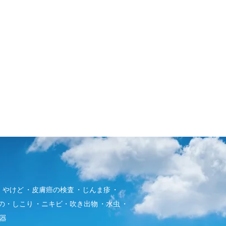
・やけど
皮膚癌の検査
じんま疹
の・しこり
ニキビ・吹き出物
水虫
器