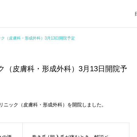
ク（皮膚科・形成外科）3月13日開院予定
ク（皮膚科・形成外科）3月13日開院予
掌蹠膿疱症
天六の皮膚科
学術活動
学術活動
人工神経、米国FDAで製造
第136回関西形成外科学会
販売許可取得後、米国で販
学術集会の会長-石川先生
リニック
（皮膚科・形成外科）を開院しました。
湿疹
粉瘤（アテロー
売中 当院所属の鈴木医師
が当院で診察
が25年間開発