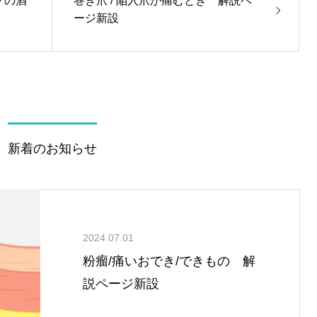
クの酒
巻き爪 / 陥入爪が痛むとき 解説ペ
ージ新設
新着のお知らせ
2024.07.01
粉瘤/痛いおでき/できもの 解
説ページ新設