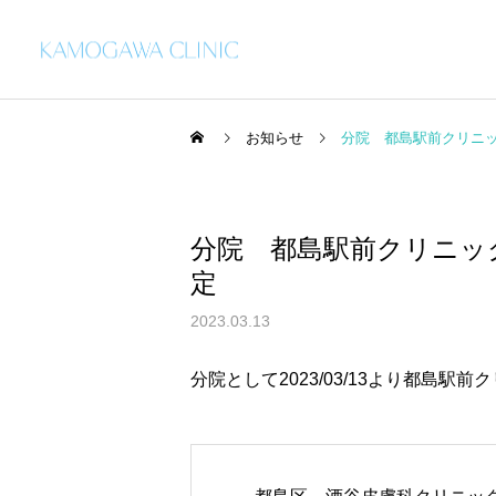
お知らせ
分院 都島駅前クリニッ
分院 都島駅前クリニッ
乾癬
定
歴史
治療情報
2023.03.13
京都四条河原町より移転し
ボトックス（アラガン社
ました 大阪市北区天神橋
製・韓国製）
分院として2023/03/13より
都島駅前ク
ボトックス注射
筋六丁目での診療は平成２
３年４月１日より開始して
います