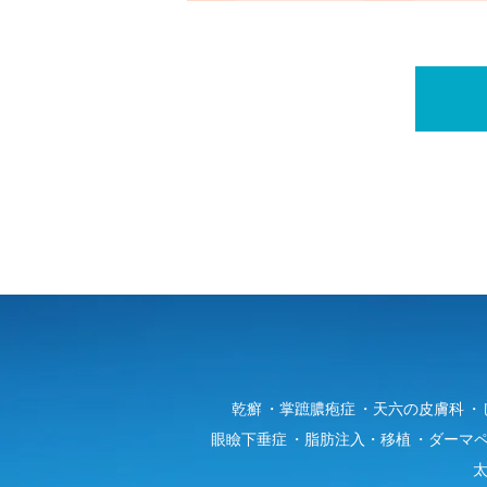
乾癬
掌蹠膿疱症
天六の皮膚科
眼瞼下垂症
脂肪注入・移植
ダーマ